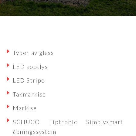
Typer av glass
LED spotlys
LED Stripe
Takmarkise
Markise
SCHÜCO Tiptronic Simplysmart
åpningssystem